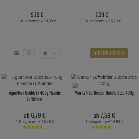
9,
79
€
7,
39
€
1 Kilogramm =
18,
98
€
1 Kilogramm =
16,
73
€
FILTER ANZEIGEN
AguaNova BubbleEx 400g Flasche
Wark24 Luftbinder Bubble Stop 400g
Luftbinder
ab
6,
79
€
ab
7,
59
€
1 Kilogramm =
16,
98
€
1 Kilogramm =
18,
98
€
5
10