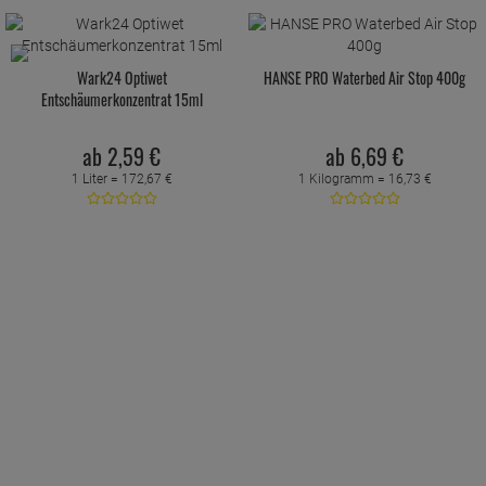
Wark24 Optiwet
HANSE PRO Waterbed Air Stop 400g
Entschäumerkonzentrat 15ml
ab
2,
59
€
ab
6,
69
€
1 Liter =
172,
67
€
1 Kilogramm =
16,
73
€