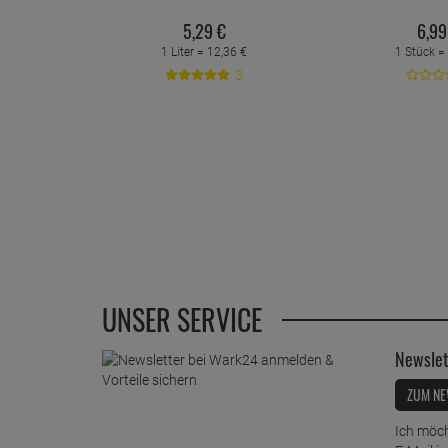
5,
29
€
6,
99
1 Liter =
12,
36
€
1 Stück =
3
UNSER SERVICE
Newslet
ZUM NE
Ich möch