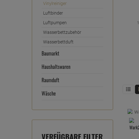
Vinylreiniger
Luftbinder
Luftpumpen
1
Wasserbettzubehör
Wasserbettduft
Baumarkt
Haushaltswaren
Raumduft
Wäsche
Wark2
VERFÜGBARE FILTER