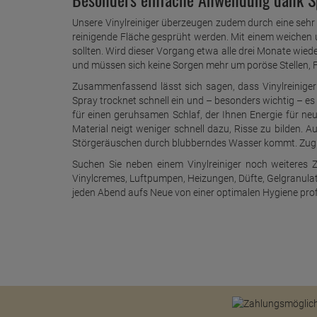
Unsere Vinylreiniger überzeugen zudem durch eine sehr
reinigende Fläche gesprüht werden. Mit einem weichen u
sollten. Wird dieser Vorgang etwa alle drei Monate wied
und müssen sich keine Sorgen mehr um poröse Stellen, 
Zusammenfassend lässt sich sagen, dass Vinylreiniger 
Spray trocknet schnell ein und – besonders wichtig – e
für einen geruhsamen Schlaf, der Ihnen Energie für ne
Material neigt weniger schnell dazu, Risse zu bilden. 
Störgeräuschen durch blubberndes Wasser kommt. Zuglei
Suchen Sie neben einem Vinylreiniger noch weiteres Z
Vinylcremes, Luftpumpen, Heizungen, Düfte, Gelgranulat
jeden Abend aufs Neue von einer optimalen Hygiene pro