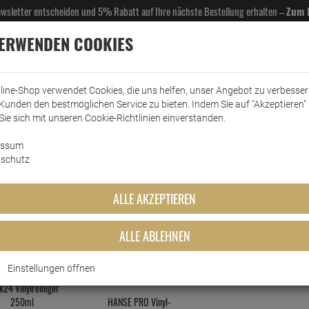
Newsletter entscheiden und 5% Rabatt auf Ihre nächste Bestellung erhalten –
Zum 
VERWENDEN COOKIES
line-Shop verwendet Cookies, die uns helfen, unser Angebot zu verbesse
Kunden den bestmöglichen Service zu bieten. Indem Sie auf "Akzeptieren" 
EL- & GASTROBEDARF
DROGERIE
KÜCHE & HAUSHALT
KFZ
SCANPART
HANS
Sie sich mit unseren Cookie-Richtlinien einverstanden.
essum
einiger
schutz
Vinylreinige
ALLE AKZEPTIEREN
MEISTGEKAUFTEN PRODUKTE DIESER KATEGO
ALLE ABLEHNEN
Einstellungen öffnen
3
24 Vinylreiniger
250ml
HANSE PRO Vinyl-