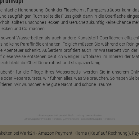
 einfache Handhabung. Dank der Flasche mit Pumpzersträuber kann das R
nd saugfähigen Tuch sollte die Flüssigkeit dann in die Oberfläche einge
erholt, sollten unschöne Flecken und Gerüche zukünftig keine Chance mehr
Flecken und Co. machen.
sowohl Wasserbetten als auch andere Kunststoff-Oberflächen effizient 
s sind keine Paraffinöle enthalten. Folglich müssen Sie während der Rei
ue Abenteuer schenkt. Außerdem profitiert auch Ihr Wasserbett von der
Auf diese Weise entstehen deutlich weniger Luftblasen im Inneren der 
ch bleibt die Oberfläche robust und strapazierfähig.
ubehör für die Pflege Ihres Wasserbetts, werden Sie in unserem Onlin
e oder Reparatursets, wir führen alles, was Sie brauchen. So haben Si
fitieren. Wir wünschen eine gute Nacht und schöne Träume!
* Preisangaben inkl. gesetzl. MwSt. und zzgl.
Versandkosten
Ursprünglicher Preis des Händlers,
Unverbindliche Preisempfehlung des Herstellers
1
2