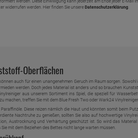
nformiert werden. Diese Einwilligung kann jederzeit am Ende jeder E-Mail i
er widerrufen werden. Hier finden Sie unsere
Datenschutzerklärung
.
ststoff-Oberflächen
e können auch für einen unangenehmen Geruch im Raum sorgen. Sowohl i
vermieden werden. Doch jedes Material ist anders und so brauchen Kuns
inylreiniger aus unserem Sortiment ins Spiel, die speziell für Wasser
zu machen, treffen Sie mit dem Blue Fresh Two oder Wark24 Vinylreiniger 
rlei Paraffinöle. Diese reizen nämlich die Haut und könnten somit beim Pu
rdiente Nachtruhe zu genießen, sollten Sie also auf hochwertige Vinylreini
ation, Austrocknung und Verhärtung geschützt ist. So wird das Material
s Sie mit dem Beziehen des Bettes nicht lange warten müssen.
prühkopf