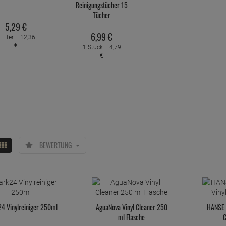
Reinigungstücher 15
Tücher
5,
29
€
6,
99
€
 Liter =
12,
36
€
1 Stück =
4,
79
€
BEWERTUNG
4 Vinylreiniger 250ml
AguaNova Vinyl Cleaner 250
HANSE 
ml Flasche
C