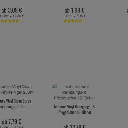
ab
3,
09
€
ab
1,
99
€
1 Liter =
12,
36
€
1 Liter =
7,
96
€
1 
3
8
imes Vinyl Clean Spray
inylreiniger 250ml
blutimes Vinyl Reinigungs- &
Pflegetücher 15 Tücher
ab
7,
79
€
ab
12,
79
€
1 Liter =
31,
16
€