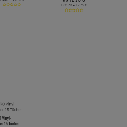
1 Stück =
12,
79
€
 Vinyl-
er 15 Tücher