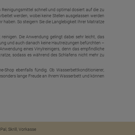
einigungsmittel schnell und optimal dosiert auf die zu
arbeitet werden, wobei keine Stellen ausgelassen werden
 haben. So steigern Sie die Langlebigkeit Ihrer Matratze
reinigen. Die Anwendung gelingt dabei sehr leicht, das
nigung und auch danach keine Hautreizungen befürchten –
 Anwendung eines Vinylreinigers, denn das empfindliche
Matratze, sodass es während des Schlafens nicht mehr zu
e-Shop ebenfalls fündig. Ob Wasserbettkonditionierer,
e besonders lange Freude an Ihrem Wasserbett und können