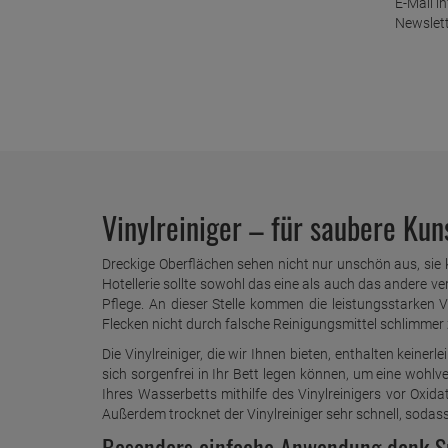
E-Mail i
Newslett
Vinylreiniger – für saubere Kun
Dreckige Oberflächen sehen nicht nur unschön aus, si
Hotellerie sollte sowohl das eine als auch das andere 
Pflege. An dieser Stelle kommen die leistungsstarken V
Flecken nicht durch falsche Reinigungsmittel schlimmer 
Die Vinylreiniger, die wir Ihnen bieten, enthalten keine
sich sorgenfrei in Ihr Bett legen können, um eine wohlve
Ihres Wasserbetts mithilfe des Vinylreinigers vor Oxid
Außerdem trocknet der Vinylreiniger sehr schnell, sodas
Besonders einfache Anwendung dank S