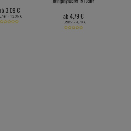
Reinigungstücher 15 Tücher
ab
3,
09
€
ab
4,
79
€
Liter =
12,
36
€
1 Stück =
4,
79
€