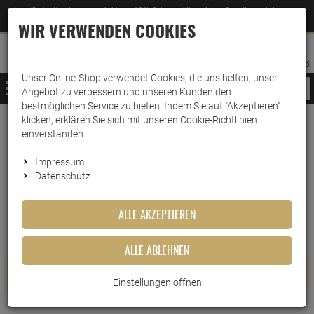
Jetzt für den Newsletter entscheiden und 5% Rabatt auf Ihre nächste Bestellung erhalten
✕
–
Zum Newsletter
WIR VERWENDEN COOKIES
0
0
MERKZETTEL
WARENK
ANMELDEN
AUFKLAPPEN
AUFKLA
ANMELDEN
MERKZETTEL
WARENKORB:
Unser Online-Shop verwendet Cookies, die uns helfen, unser
MENÜ
Angebot zu verbessern und unseren Kunden den
bestmöglichen Service zu bieten. Indem Sie auf "Akzeptieren"
klicken, erklären Sie sich mit unseren Cookie-Richtlinien
www.wark24.de
Leben & Wohnen
Wasserbettenbedarf
Luftpumpen
einverstanden.
Luftpumpen
Impressum
Datenschutz
FILTER ANZEIGEN
ALLE AKZEPTIEREN
ALLE ABLEHNEN
Es wurden keine Artikel gefunden
Einstellungen öffnen