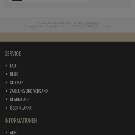
* Preisangaben inkl. gesetzl. MwSt. und zzgl.
Versandkosten
Ursprünglicher Preis des Händlers,
Unverbindliche Preisempfehlung des Herstellers
1
2
SERVICE
FAQ
BLOG
SITEMAP
ZAHLUNG UND VERSAND
KLARNA APP
ÜBER KLARNA
INFORMATIONEN
AGB