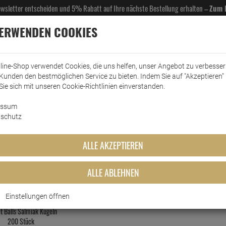
Newsletter entscheiden und 5% Rabatt auf Ihre nächste Bestellung erhalten –
Zum 
VERWENDEN COOKIES
line-Shop verwendet Cookies, die uns helfen, unser Angebot zu verbesse
Kunden den bestmöglichen Service zu bieten. Indem Sie auf "Akzeptieren" 
EL- & GASTROBEDARF
DROGERIE
KÜCHE & HAUSHALT
KFZ
SCANPART
HANS
Sie sich mit unseren Cookie-Richtlinien einverstanden.
essum
schutz
Lakritz
ALLE AKZEPTIEREN
BEWERTUNG
ALLE ABLEHNEN
Einstellungen öffnen
t Balls Salmiak Kugeln
200 Stück