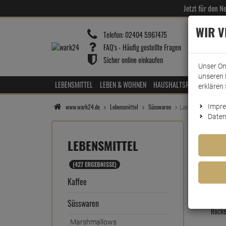
Jetzt für den 
WIR 
Telefon:
02404 5967475
FAQ's - Häufig gestellte Fragen
Sicher online einkaufen
Unser On
unseren 
LEBENSMITTEL
LEBEN & WOHNEN
HAUSHALTSREINIGER
HOT
erklären 
www.wark24.de
Lebensmittel
Süsswaren
Impr
Lakritz
Daten
LEBENSMITTEL
(427 ERGEBNISSE)
Kaffee
Süsswaren
Rocke
Marshmallows