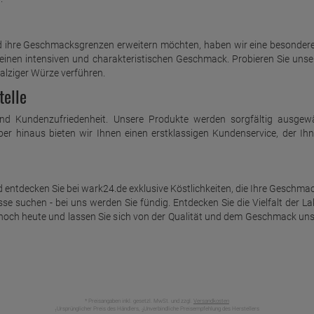
d ihre Geschmacksgrenzen erweitern möchten, haben wir eine besondere 
e einen intensiven und charakteristischen Geschmack. Probieren Sie uns
lziger Würze verführen.
telle
nd Kundenzufriedenheit. Unsere Produkte werden sorgfältig ausgewäh
ber hinaus bieten wir Ihnen einen erstklassigen Kundenservice, der Ih
und entdecken Sie bei wark24.de exklusive Köstlichkeiten, die Ihre Gesc
e suchen - bei uns werden Sie fündig. Entdecken Sie die Vielfalt der Lak
ie noch heute und lassen Sie sich von der Qualität und dem Geschmack un
* Preisangaben inkl. gesetzl. MwSt. und zzgl.
Versandkosten
Ursprünglicher Preis des Händlers,
Unverbindliche Preisempfehlung des Herstellers
1
2