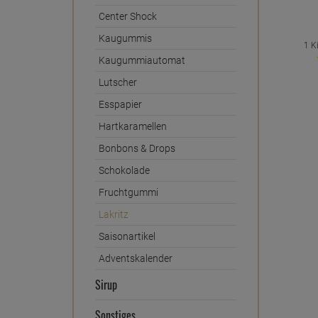
Center Shock
Kaugummis
1 K
Kaugummiautomat
Lutscher
Esspapier
Hartkaramellen
Bonbons & Drops
Schokolade
Fruchtgummi
Lakritz
Saisonartikel
Adventskalender
Sirup
Sonstiges