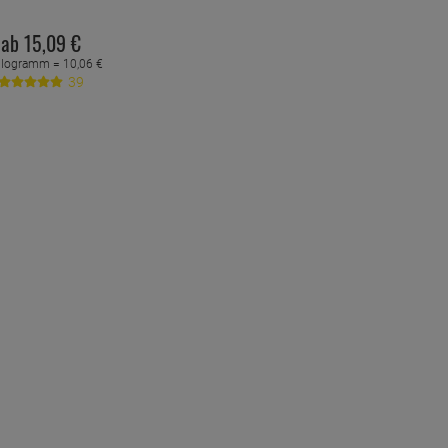
ab
15,
09
€
ilogramm =
10,
06
€
39